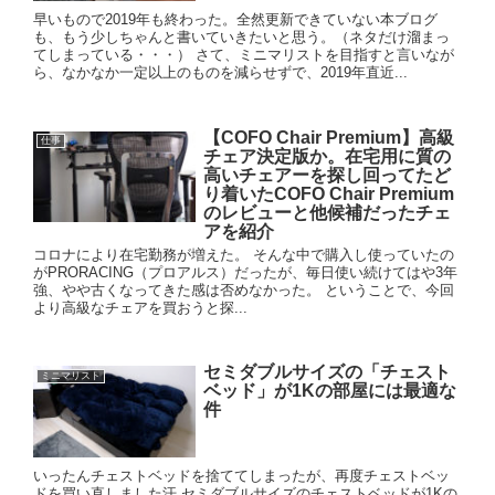
早いもので2019年も終わった。全然更新できていない本ブログ
も、もう少しちゃんと書いていきたいと思う。（ネタだけ溜まっ
てしまっている・・・） さて、ミニマリストを目指すと言いなが
ら、なかなか一定以上のものを減らせずで、2019年直近...
【COFO Chair Premium】高級
仕事
チェア決定版か。在宅用に質の
高いチェアーを探し回ってたど
り着いたCOFO Chair Premium
のレビューと他候補だったチェ
アを紹介
コロナにより在宅勤務が増えた。 そんな中で購入し使っていたの
がPRORACING（プロアルス）だったが、毎日使い続けてはや3年
強、やや古くなってきた感は否めなかった。 ということで、今回
より高級なチェアを買おうと探...
セミダブルサイズの「チェスト
ミニマリスト
ベッド」が1Kの部屋には最適な
件
いったんチェストベッドを捨ててしまったが、再度チェストベッ
ドを買い直しました汗 セミダブルサイズのチェストベッドが1Kの