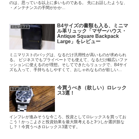
のは、思っている以上に多いものである。 先にお話したような、
・メンテナンスの手間がかか...
B4サイズの書類も入る、ミニマ
ミニマリスト
ル革リュック「マザーハウス・
Antique Square Backpack
Large」をレビュー
ミニマリストのバッグは、なるだけ汎用性が高いものが求められ
る。 ビジネスでもプライベートでも使えて、なるだけ幅広いファ
ッションに使えるのが理想。そしてできたらリュックで、B4サイ
ズも入って、手持ちもしやすくて、おしゃれなものが欲しい...
今買うべき（欲しい）ロレック
ライフハック
ス3選！
インフレが進みそうな今ころ、投資としてロレックスを買ってお
こう！かっこよさと投資効果を最大限考えると3つしか選択肢な
し？！今買うべきロレックス3選です。