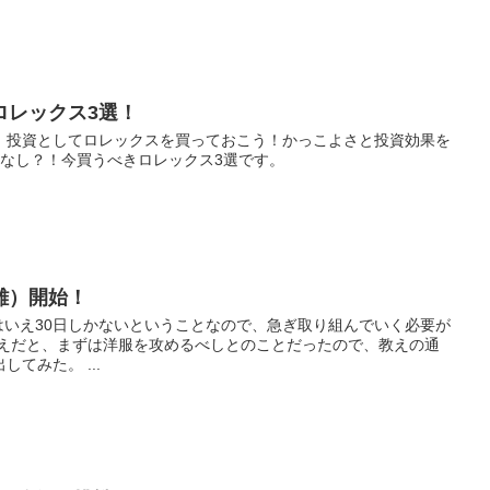
ロレックス3選！
、投資としてロレックスを買っておこう！かっこよさと投資効果を
肢なし？！今買うべきロレックス3選です。
離）開始！
はいえ30日しかないということなので、急ぎ取り組んでいく必要が
教えだと、まずは洋服を攻めるべしとのことだったので、教えの通
てみた。 ...