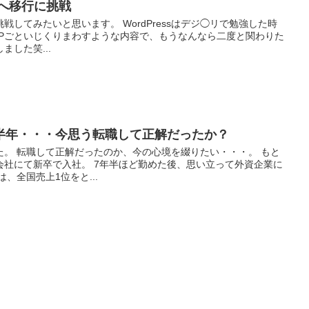
ssへ移行に挑戦
に挑戦してみたいと思います。 WordPressはデジ◯リで勉強した時
HPごといじくりまわすような内容で、もうなんなら二度と関わりた
した笑...
半年・・・今思う転職して正解だったか？
た。 転職して正解だったのか、今の心境を綴りたい・・・。 もと
会社にて新卒で入社。 7年半ほど勤めた後、思い立って外資企業に
、全国売上1位をと...