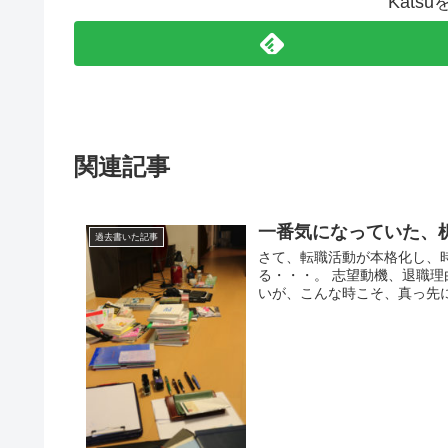
Kats
関連記事
一番気になっていた、
過去書いた記事
さて、転職活動が本格化し、
る・・・。 志望動機、退職理
いが、こんな時こそ、真っ先に