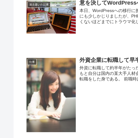
意を決してWordPre
過去書いた記事
本日、WordPressへの移行
にも少しかじりましたが、P
くないほどまでにトラウマ化しま
外資企業に転職して早
仕事
外資に転職して約半年がたっ
もと自分は国内の某大手人材
転職をした身である。 前職時は