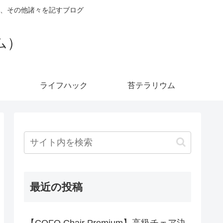
、その他諸々を記すブログ
ダム）
ライフハック
苔テラリウム
最近の投稿
【COFO Chair Premium】高級チェア決