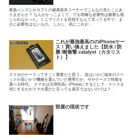
東急ハンズとかロフトの健康器具コーナーでこんなの見たことあ
りませんか？ なんかかっこよくて、でも明確な必要性は微塵も感
じられなかった。ミニマリストを目指すなんて言ってる中で、ま
さに必要性はないもの。 しかし、机にこれが...
これが最強最高ののiPhoneケー
商品レビュー
ス！買い換えました【防水 / 防
塵 /耐衝撃 catalyst（カタリス
ト）】
スマホのケースってすごく重要だと思う。 昔はいかに端末のスペ
ックが高いかで機種を選んでいた携帯だが、今やケースで性能を
選べる時代。 スマホは汎用性高いiPhoneにするとして、ケースを
何にするかがスマホ選びと言っても過言ではないのでは？...
部屋の現状です
ミニマリスト