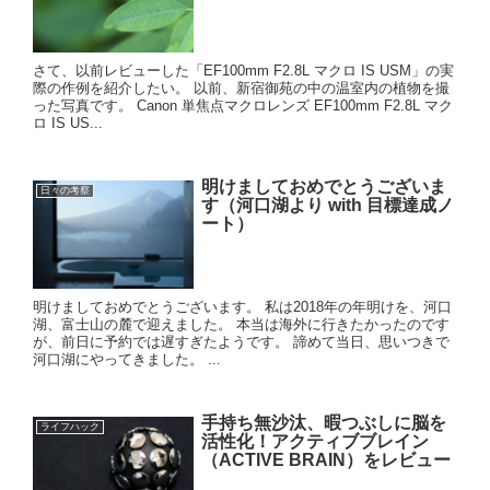
さて、以前レビューした「EF100mm F2.8L マクロ IS USM」の実
際の作例を紹介したい。 以前、新宿御苑の中の温室内の植物を撮
った写真です。 Canon 単焦点マクロレンズ EF100mm F2.8L マク
ロ IS US...
明けましておめでとうございま
日々の考察
す（河口湖より with 目標達成ノ
ート）
明けましておめでとうございます。 私は2018年の年明けを、河口
湖、富士山の麓で迎えました。 本当は海外に行きたかったのです
が、前日に予約では遅すぎたようです。 諦めて当日、思いつきで
河口湖にやってきました。 ...
手持ち無沙汰、暇つぶしに脳を
ライフハック
活性化！アクティブブレイン
（ACTIVE BRAIN）をレビュー