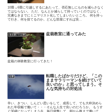
10畳→6畳に引越しするにあたって、否応無しにものを減らさなく
てはならない。 ただ、なんとか減らして持っていくのではなく、
完膚なきまでにミニマリスト化してしまいたいところ。 何を持っ
て行き、何を捨てるのか。どんな部屋にすれば良...
盆栽教室に通ってみた
過去書いた記事
盆栽の体験教室に行ってきた！
転職したばかりだけど、「この
仕事
ままサラリーマンを続けていて
良いのか」と思ってしまう。そ
んな気持ちの対処法
辛い、きつい、しんどい思いをして、成長して、でも大枠決めら
れた年収幅で働いて・・・そんな人生で良いのだろうか。 もうす
ぐ30歳になってしまう今、毎日疲弊して、朝から晩まで働いて、