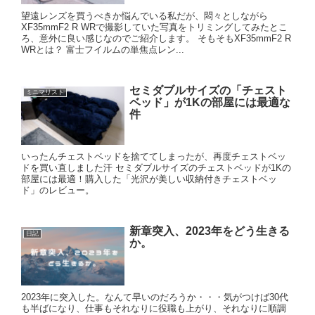
望遠レンズを買うべきか悩んでいる私だが、悶々としながら
XF35mmF2 R WRで撮影していた写真をトリミングしてみたとこ
ろ、意外に良い感じなのでご紹介します。 そもそもXF35mmF2 R
WRとは？ 富士フイルムの単焦点レン...
セミダブルサイズの「チェスト
ミニマリスト
ベッド」が1Kの部屋には最適な
件
いったんチェストベッドを捨ててしまったが、再度チェストベッ
ドを買い直しました汗 セミダブルサイズのチェストベッドが1Kの
部屋には最適！購入した「光沢が美しい収納付きチェストベッ
ド」のレビュー。
新章突入、2023年をどう生きる
日記
か。
2023年に突入した。なんて早いのだろうか・・・気がつけば30代
も半ばになり、仕事もそれなりに役職も上がり、それなりに順調