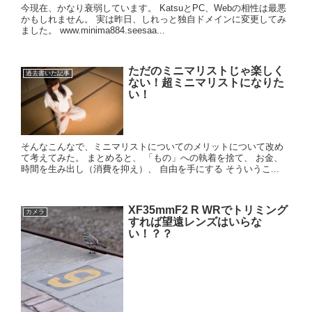
今現在、かなり衰弱しています。 KatsuとPC、Webの相性は最悪
かもしれません。 実は昨日、しれっと独自ドメインに変更してみ
ました。 www.minima884.seesaa...
ただのミニマリストじゃ楽しく
過去書いた記事
ない！超ミニマリストになりた
い！
そんなこんなで、ミニマリストについてのメリットについて改め
て考えてみた。 まとめると、 「もの」への執着を捨て、 お金、
時間を生み出し（消費を抑え）、 自由を手にする そういうこ...
XF35mmF2 R WRでトリミング
カメラ
すれば望遠レンズはいらな
い！？？