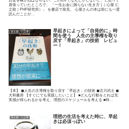
お金を稼がねばならない、この6月でなんとかしないと、と思って
肩張っていたところで、 「一生お金に困らない生き方 |（ 心屋 仁
之助｜PHP研究所）」 を書店で発見。 心屋さんの本は前にも一度
読んだことが...
早起きによって「自発的に」時
過去書いた記事
間を使う 人生の主導権を取り
戻す「早起き」の技術 レビュ
ー！
【本】 ◼︎人生の主導権を取り戻す「早起き」の技術 ◼︎古川武士 ◼︎
大和書房 【すぐにでも実践したいこと】 ■どんな行動をとれば充
実感が得られるかを考え、理想のスケジュールを考える ■時...
理想の生活を考えた時に、早起
過去書いた記事
きは必須っぽい