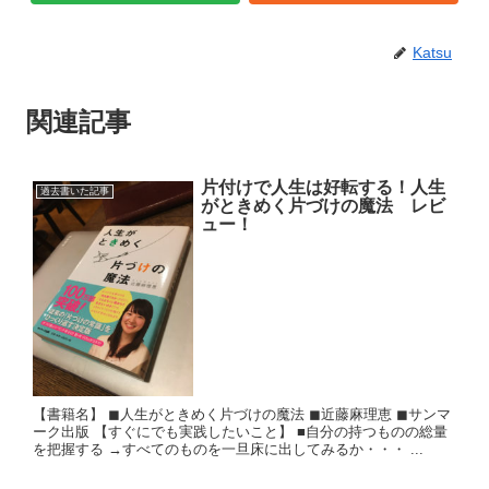
Katsu
関連記事
片付けで人生は好転する！人生
過去書いた記事
がときめく片づけの魔法 レビ
ュー！
【書籍名】 ◼︎人生がときめく片づけの魔法 ◼︎近藤麻理恵 ◼︎サンマ
ーク出版 【すぐにでも実践したいこと】 ■自分の持つものの総量
を把握する →すべてのものを一旦床に出してみるか・・・ ...