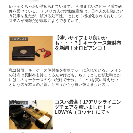
めちゃくちゃ追い詰められています。 今凄まじいスピード感で研
修を受けている。 アメリカ人の労働生産性は、日本人の1.6倍とい
う記事を見たが、頷ける効率性。 とにかく機械化されており、シ
ステムが複雑だが非常によくできていて、...
【薄いサイフより良いか
ミニマリスト
も・・・？】キーケース兼財布
を新調！オロビアンコ！
私は普段、キーケース件財布を右ポケットに入れている。 メイン
の財布は長財布も持ってるんやけども、ちょっとした移動時とか
にはこのキーケースのやつだけで十分。 こいつを買い替えたい！
というのが本日のお題。と言うかもう買い替えましたの...
コスパ最高！170°リクライニン
ミニマリスト
グチェアを買いました！＜
LOWYA（ロウヤ）にて＞