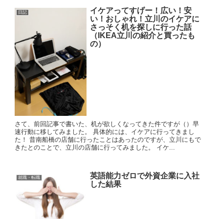
イケアってすげー！広い！安
日記
い！おしゃれ！立川のイケアに
さっそく机を探しに行った話
（IKEA立川の紹介と買ったも
の）
さて、前回記事で書いた、机が欲しくなってきた件ですが（）早
速行動に移してみました。 具体的には、イケアに行ってきまし
た！ 昔南船橋の店舗に行ったことはあったのですが、立川にもで
きたとのことで、立川の店舗に行ってみました。 イケ...
英語能力ゼロで外資企業に入社
就職・転職
した結果