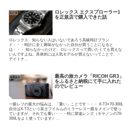
ロレックス エクスプローラー1
日記
を正規店で購入できた話
ロレックス、知らない人はいないであろう高級時計ブラン
ド・・・時計に全く興味がなかった自分が買うことになると
は・・・ 知らなかったけど、ロレックスって買いたくても買えな
いんですよね。具体的には人気モデルが買えないってことで、・
デイトナ...
最高の旅カメラ「RICOH GR3」
カメラ
をふるさと納税にて手に入れた
のでレビュー
一眼レフの最大の悩みは、「重い」ことです・・・ X-T3×70-300L
自分はX-T3という富士フイルムのミラーレス一眼をメインで使っ
ていますが、それでも重い・・・特に望遠レンズ（キヤノンの70-
300Lをよく使っています）...