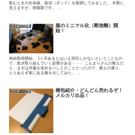
飲むときの生命線、急須（ポッド）を新調してみました。 木製に
見えますが、樹脂製です。 ...
服のミニマル化（断捨離）開
過去書いた記事
始！
有給取得開始。 1ヶ月あるとはいえ30日しかないということなの
で、急ぎ取り組んでいく必要がある・・・ こんまりさんの教えだ
と、まずは洋服を攻めるべしとのことだったので、教えの通り、
とりあえず家にある服を出してみた。 ...
梱包紹介・どんどん売れるぞ！
過去書いた記事
メルカリ出品！