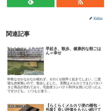
Katsu
関連記事
早起き、散歩、健康的な朝ごは
過去書いた記事
ん＝幸せ
昨晩なぜかなかなか眠れず、そのくせ朝早く起きてしまい、二度
寝も勿体無いので、散歩しました。 実際はメルカリでまたパタパ
タと商品が売れており、宅急便コンパクトBOXを買いに行ったん
ですけども。 いつもと違う...
【らくらくメルカリ便の梱包・
過去書いた記事
包装】良い評価をもらい続けて