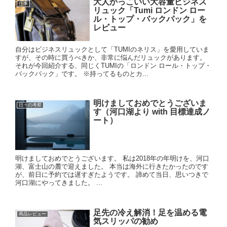
大人かっこいい大容量ビジネス
仕事
リュック「Tumi ロンドン ロー
ル・トップ・バックパック」を
レビュー
自分はビジネスリュックとして「TUMIのネリス」を愛用していま
すが、その時に買うべきか、非常に悩んだリュックがあります。
それが今回紹介する、同じくTUMIの「ロンドン ロール・トップ・
バックパック」です。 ※持ってるものとカ...
明けましておめでとうございま
日々の考察
す（河口湖より with 目標達成ノ
ート）
明けましておめでとうございます。 私は2018年の年明けを、河口
湖、富士山の麓で迎えました。 本当は海外に行きたかったのです
が、前日に予約では遅すぎたようです。 諦めて当日、思いつきで
河口湖にやってきました。 ...
足先の冷え解消！足を温める電
商品レビュー
気スリッパの勧め