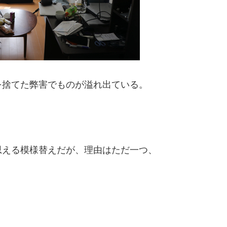
を捨てた弊害でものが溢れ出ている。
思える模様替えだが、理由はただ一つ、