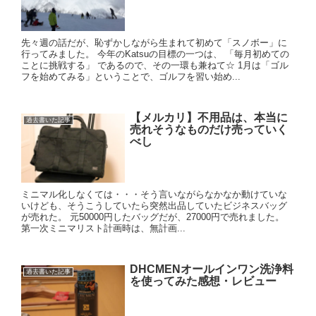
先々週の話だが、恥ずかしながら生まれて初めて「スノボー」に
行ってみました。 今年のKatsuの目標の一つは、 「毎月初めての
ことに挑戦する」 であるので、その一環も兼ねて☆ 1月は「ゴル
フを始めてみる」ということで、ゴルフを習い始め...
【メルカリ】不用品は、本当に
過去書いた記事
売れそうなものだけ売っていく
べし
ミニマル化しなくては・・・そう言いながらなかなか動けていな
いけども、そうこうしていたら突然出品していたビジネスバッグ
が売れた。 元50000円したバッグだが、27000円で売れました。
第一次ミニマリスト計画時は、無計画...
DHCMENオールインワン洗浄料
過去書いた記事
を使ってみた感想・レビュー