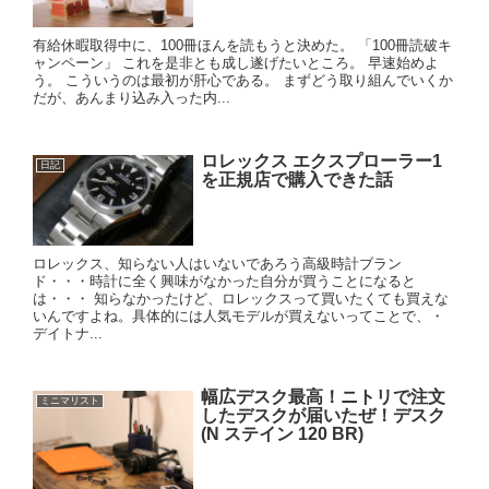
有給休暇取得中に、100冊ほんを読もうと決めた。 「100冊読破キ
ャンペーン」 これを是非とも成し遂げたいところ。 早速始めよ
う。 こういうのは最初が肝心である。 まずどう取り組んでいくか
だが、あんまり込み入った内...
ロレックス エクスプローラー1
日記
を正規店で購入できた話
ロレックス、知らない人はいないであろう高級時計ブラン
ド・・・時計に全く興味がなかった自分が買うことになると
は・・・ 知らなかったけど、ロレックスって買いたくても買えな
いんですよね。具体的には人気モデルが買えないってことで、・
デイトナ...
幅広デスク最高！ニトリで注文
ミニマリスト
したデスクが届いたぜ！デスク
(N ステイン 120 BR)