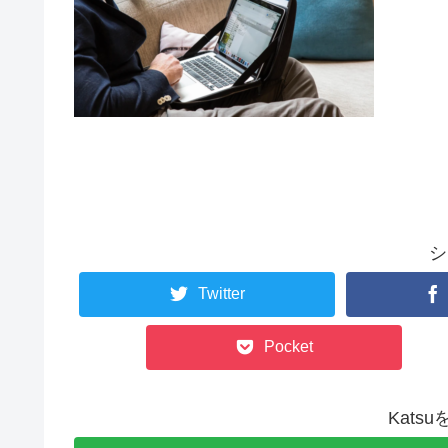
シ
Twitter
Pocket
Kats