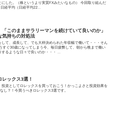
とにした。（株というより実質FXみたいなもの） 今回取り組んだ
日経平均（日経平均22...
、「このままサラリーマンを続けていて良いのか」
な気持ちの対処法
をして、成長して、でも大枠決められた年収幅で働いて・・・そん
うすぐ30歳になってしまう今、毎日疲弊して、朝から晩まで働い
するような日々で良いのか・・・ ...
ロレックス3選！
、投資としてロレックスを買っておこう！かっこよさと投資効果を
肢なし？！今買うべきロレックス3選です。