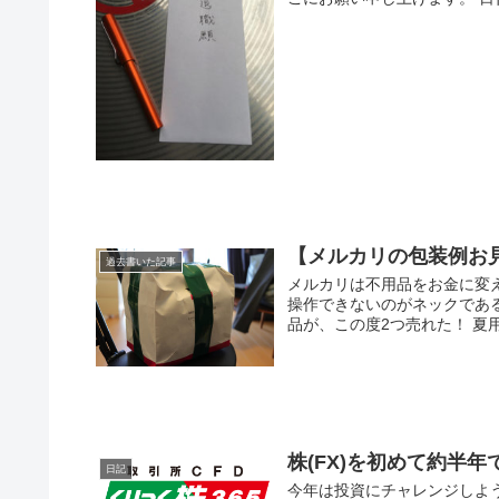
【メルカリの包装例お
過去書いた記事
メルカリは不用品をお金に変
操作できないのがネックであ
品が、この度2つ売れた！ 夏用
株(FX)を初めて約半年
日記
今年は投資にチャレンジしよう