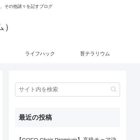
、その他諸々を記すブログ
ダム）
ライフハック
苔テラリウム
最近の投稿
【COFO Chair Premium】高級チェア決