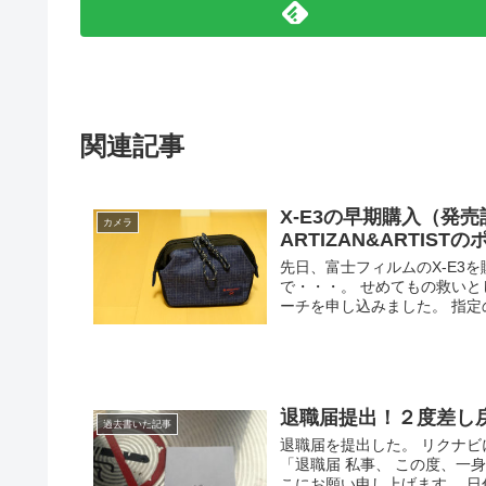
関連記事
X-E3の早期購入（発
カメラ
ARTIZAN&ARTIS
先日、富士フィルムのX-E3
で・・・。 せめてもの救い
ーチを申し込みました。 指定の
退職届提出！２度差し
過去書いた記事
退職届を提出した。 リクナビ
「退職届 私事、 この度、一
こにお願い申し上げます。 日付 