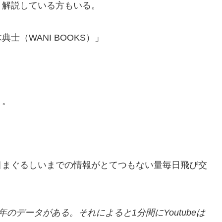
く解説している方もいる。
（WANI BOOKS）」
う。
目まぐるしいまでの情報がとてつもない量毎日飛び交
4年のデータがある。
それによると1分間に
Youtubeは