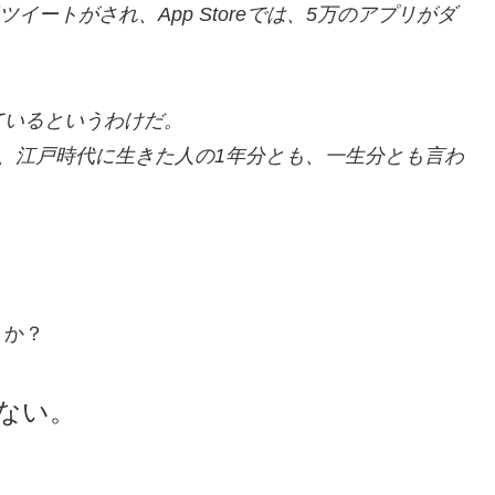
3万回ツイートがされ、App Storeでは、5万のアプリがダ
ているというわけだ。
、江戸時代に生きた人の1年分とも、一生分とも言わ
うか？
ない。