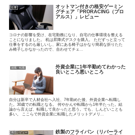
オットマン付きの格安ゲーミン
仕事
グチェア「PRORACING（プロ
アルス）」レビュー
コロナの影響を受け、在宅勤務になり、自宅の仕事環境を整える
ことになりました。 机は昇降式デスクを購入。 ただずっと立って
仕事をするのも厳しいし、家にある椅子はかなり簡易な折りたた
み椅子しかなかったので、合わせてチェ...
外資企業に1年半勤めてわかった
就職・転職
良いところ悪いところ
自分は新卒で人材会社へ入社、7年勤めた後、外資企業へ転職し
た。30歳での転職となる。 何やかんや転職から1年半たった。結
論から言えば、転職して良かったと思う。でも、しんどいことも
多い。 ここらで外資企業に転職したメリットデメリ...
鉄製のフライパン（リバーライ
商品レビュー