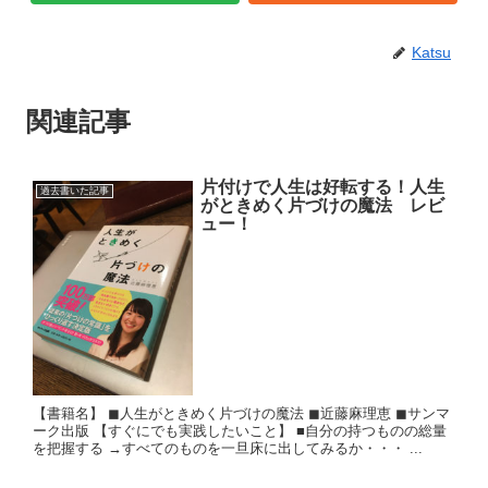
Katsu
関連記事
片付けで人生は好転する！人生
過去書いた記事
がときめく片づけの魔法 レビ
ュー！
【書籍名】 ◼︎人生がときめく片づけの魔法 ◼︎近藤麻理恵 ◼︎サンマ
ーク出版 【すぐにでも実践したいこと】 ■自分の持つものの総量
を把握する →すべてのものを一旦床に出してみるか・・・ ...