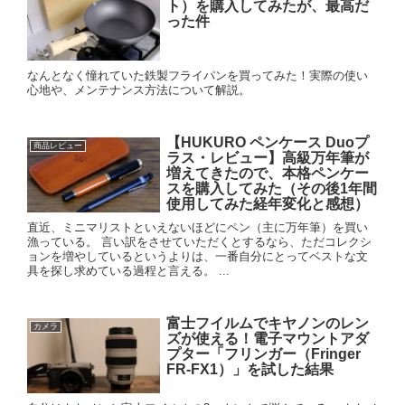
ト）を購入してみたが、最高だ
った件
なんとなく憧れていた鉄製フライパンを買ってみた！実際の使い
心地や、メンテナンス方法について解説。
【HUKURO ペンケース Duoプ
商品レビュー
ラス・レビュー】高級万年筆が
増えてきたので、本格ペンケー
スを購入してみた（その後1年間
使用してみた経年変化と感想）
直近、ミニマリストといえないほどにペン（主に万年筆）を買い
漁っている。 言い訳をさせていただくとするなら、ただコレクシ
ョンを増やしているというよりは、一番自分にとってベストな文
具を探し求めている過程と言える。 ...
富士フイルムでキヤノンのレン
カメラ
ズが使える！電子マウントアダ
プター「フリンガー（Fringer
FR-FX1）」を試した結果