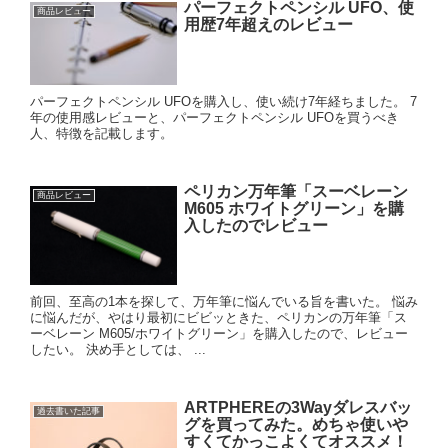
パーフェクトペンシル UFO、使
商品レビュー
用歴7年超えのレビュー
パーフェクトペンシル UFOを購入し、使い続け7年経ちました。 7
年の使用感レビューと、パーフェクトペンシル UFOを買うべき
人、特徴を記載します。
ペリカン万年筆「スーベレーン
商品レビュー
M605 ホワイトグリーン」を購
入したのでレビュー
前回、至高の1本を探して、万年筆に悩んでいる旨を書いた。 悩み
に悩んだが、やはり最初にビビッときた、ペリカンの万年筆「ス
ーベレーン M605/ホワイトグリーン」を購入したので、レビュー
したい。 決め手としては、 ...
ARTPHEREの3Wayダレスバッ
過去書いた記事
グを買ってみた。めちゃ使いや
すくてかっこよくてオススメ！