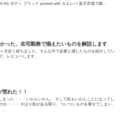
1 ボディ ブラック posted with カエレバ 楽天市場で購...
わかった、在宅勤務で揃えたいものを解説します
3ヶ月近く経ちました。そんな中で必要と感じたものを紹介してい
ので、レビューします。
が荒れた！！
しまった・・・いかんいかん。 そして机もいかんことになってし
なのか・・・ やはり机がある限り、ついついものを乗せてしまい、
..