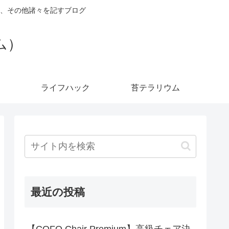
、その他諸々を記すブログ
ダム）
ライフハック
苔テラリウム
最近の投稿
【COFO Chair Premium】高級チェア決