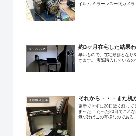
イルム ミラーレス一眼カメラ X-H
約3ヶ月在宅した結果
ライフハック
早いもので、在宅勤務となり
きます。 実際購入している
それから・・・また机
過去書いた記事
更新できずに20日近く経って
まった。 たった20日でこれ
気づけばこの有様なのである。 .