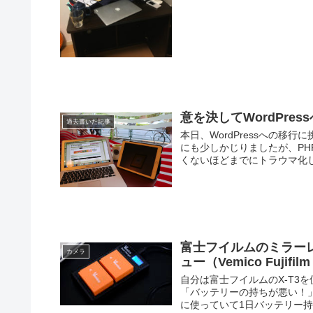
意を決してWordPre
過去書いた記事
本日、WordPressへの移行
にも少しかじりましたが、P
くないほどまでにトラウマ化しま
富士フイルムのミラーレ
カメラ
ュー（Vemico Fujifil
自分は富士フイルムのX-T3
「バッテリーの持ちが悪い！」
に使っていて1日バッテリー持