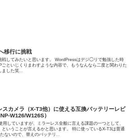
ssへ移行に挑戦
に挑戦してみたいと思います。 WordPressはデジ◯リで勉強した時
HPごといじくりまわすような内容で、もうなんなら二度と関わりた
した笑...
スカメラ（X-T3他）に使える互換バッテリーレビ
m NP-W126/W126S）
を使用していますが、ミラーレス全般に言える課題の一つとして、
ということが言えるかと思います。 特に使っているX-T3は普通
たないので、替えのバッテリ...