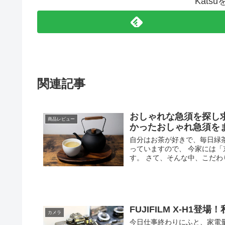
Kats
関連記事
おしゃれな急須を探し
商品レビュー
かったおしゃれ急須を
自分はお茶が好きで、毎日緑
っていますので、 今家には
す。 さて、そんな中、こだわり
FUJIFILM X-H1
カメラ
今日仕事終わりにふと、家電量販