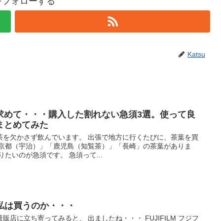
uをフォローする
Katsu
求めて・・・購入した割れない急須3選。使って良
まとめてみた
茶を欠かさず飲んでいます。 出張で地方に行くたびに、茶葉を買
「京都（宇治）」「鹿児島（知覧茶）」「長崎」の茶葉がありま
たいのが急須です。 急須って...
登場！私は買うのか・・・
店に立ち寄ってみると、 出ましたね・・・ FUJIFILM フジフ