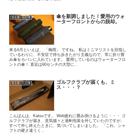
傘を新調しました！愛用のウォ
過去書いた記事
ーターフロントからの脱却。
来る6月といえば、 「梅雨」 ですね。 私はミニマリストを目指し
ているわりに、不安症で持ち歩きたがり主義なので、常に折り畳
み傘をカバンに入れています。 愛用しているのはウォーターフロ
ントの傘！ 直近は60センチの大型に...
ゴルフクラブが届くも、ミ
過去書いた記事
ス・・・？
こんばんは、Katsuです。 Web疲れに畳み掛けるように・・・ ゴ
ルフクラブが届き、意気揚々と過剰包装を外していたのですが、
すべて外し終えたときに、気づいてしまいました。 「これ、シャ
フトの硬さ違うく...