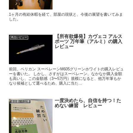
1ヶ月の有給休暇を経て、部屋の現状と、今後の展望を書いてみま
した。
【所有欲爆発】カヴェコ アルス
商品レビュー
ポーツ 万年筆（アルミ）の購入
レビュー
前回、ペリカン スーベレーンM605グリーンホワイトの購入レビュ
ーを書いた。 しかし、さすがはスーベレーン、なかなか購入金額
も高いし、この金額感（3〜5万円）規模になると、他万年筆もか
なり候補として選べるため、購入に当た...
一度決めたら、自信を持つ！た
過去書いた記事
めない練習 レビュー