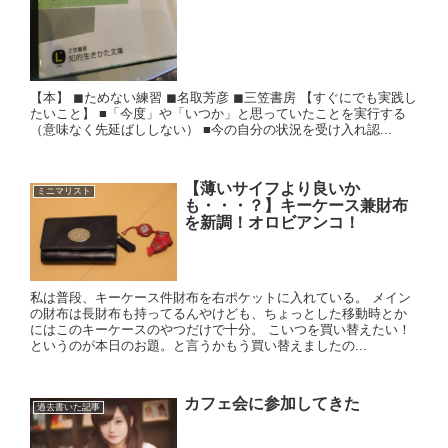
【本】 ◼︎ためない練習 ◼︎名取芳彦 ◼︎三笠書房 【すぐにでも実践し
たいこと】 ■「今度」や「いつか」と思っていたことを実行する
（意味なく先延ばししない） ■今の自分の状況を受け入れ認...
【薄いサイフより良いか
ミニマリスト
も・・・？】キーケース兼財布
を新調！オロビアンコ！
私は普段、キーケース件財布を右ポケットに入れている。 メイン
の財布は長財布も持ってるんやけども、ちょっとした移動時とか
にはこのキーケースのやつだけで十分。 こいつを買い替えたい！
というのが本日のお題。と言うかもう買い替えましたの...
カフェ会に参加してきた
過去書いた記事