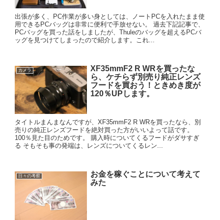
出張が多く、PC作業が多い身としては、ノートPCを入れたまま使
用できるPCバッグは非常に便利で手放せない。 過去下記記事で、
PCバッグを買った話をしましたが、Thuleのバッグを超えるPCバ
ッグを見つけてしまったので紹介します。これ...
XF35mmF2 R WRを買ったな
カメラ
ら、ケチらず別売り純正レンズ
フードを買おう！ときめき度が
120％UPします。
タイトルまんまなんですが、XF35mmF2 R WRを買ったなら、別
売りの純正レンズフードを絶対買った方がいいよって話です。
100％見た目のためです。 購入時についてくるフードがダサすぎ
る そもそも事の発端は、レンズについてくるレン...
お金を稼ぐことについて考えて
日々の考察
みた