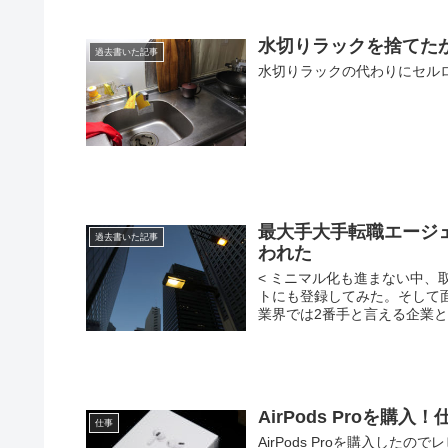
水切りラックを捨てた
過去書いた記事
水切りラックの代わりにセル
最大手大手転職エージ
過去書いた記事
われた
< ミニマル化も進まない中
トにも登録してみた。そして
業界では2番手と言える企業と自
AirPods Proを
仕事
AirPods Proを購入し