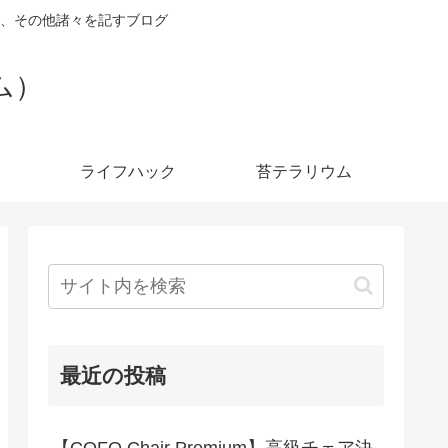
、その他諸々を記すブログ
ダム）
ライフハック
苔テラリウム
最近の投稿
【COFO Chair Premium】高級チェア決