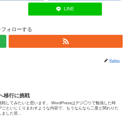
LINE
uをフォローする
Katsu
ssへ移行に挑戦
に挑戦してみたいと思います。 WordPressはデジ◯リで勉強した時
HPごといじくりまわすような内容で、もうなんなら二度と関わりた
した笑...