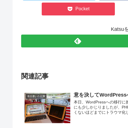
Pocket
Kats
関連記事
意を決してWordPre
過去書いた記事
本日、WordPressへの移行
にも少しかじりましたが、P
くないほどまでにトラウマ化しま