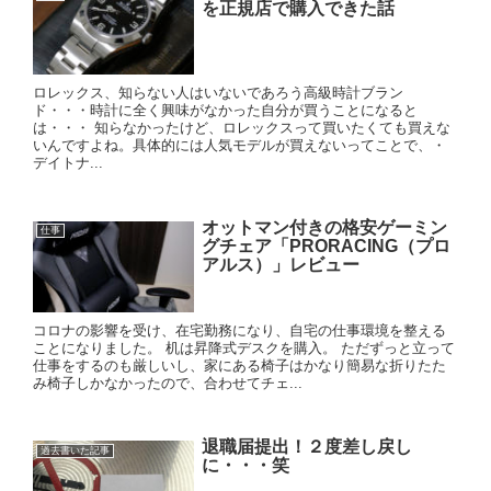
を正規店で購入できた話
ロレックス、知らない人はいないであろう高級時計ブラン
ド・・・時計に全く興味がなかった自分が買うことになると
は・・・ 知らなかったけど、ロレックスって買いたくても買えな
いんですよね。具体的には人気モデルが買えないってことで、・
デイトナ...
オットマン付きの格安ゲーミン
仕事
グチェア「PRORACING（プロ
アルス）」レビュー
コロナの影響を受け、在宅勤務になり、自宅の仕事環境を整える
ことになりました。 机は昇降式デスクを購入。 ただずっと立って
仕事をするのも厳しいし、家にある椅子はかなり簡易な折りたた
み椅子しかなかったので、合わせてチェ...
退職届提出！２度差し戻し
過去書いた記事
に・・・笑