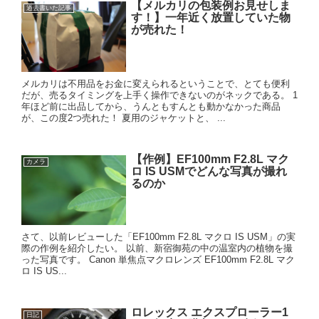
【メルカリの包装例お見せしま
過去書いた記事
す！】一年近く放置していた物
が売れた！
メルカリは不用品をお金に変えられるということで、とても便利
だが、売るタイミングを上手く操作できないのがネックである。 1
年ほど前に出品してから、うんともすんとも動かなかった商品
が、この度2つ売れた！ 夏用のジャケットと、 ...
【作例】EF100mm F2.8L マク
カメラ
ロ IS USMでどんな写真が撮れ
るのか
さて、以前レビューした「EF100mm F2.8L マクロ IS USM」の実
際の作例を紹介したい。 以前、新宿御苑の中の温室内の植物を撮
った写真です。 Canon 単焦点マクロレンズ EF100mm F2.8L マク
ロ IS US...
ロレックス エクスプローラー1
日記