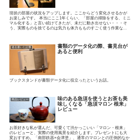
現状の部屋の状況をアップします。ここからどう変化させるかが
お楽しみです。 本当にここ1年くらい、「部屋の掃除をする、ミニ
マル化する」と言い続けてきたが、未だに動き出せない・・・そ
う、実際ものを捨てるのは気力も体力もものすごく使う作業な...
書類のデータ化の際、書見台が
過去書いた記事
あると便利
ブックスタンドが書類データ化に役立ったというお話。
味のある急須を使うとお茶も美
商品レビュー
味しくなる「急須マロン 根来」
レビュー
お茶好きな私が選んだ、可愛くて渋かっこいい「マロン・根来」
のレビューと、実際の使用風景を紹介します。プレゼントにも大
変おすすめ。「南部鉄器×会津塗」、通常のマロンとの圧倒的なか