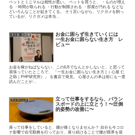
ペットとミニマルは相性が悪い。 ペットを買うと、 ・ものが増え
る ・時間が取られる ・行動が制限される ・部屋が汚れる などな
どいろんなことが起きてくる。 そう言いながら、リクガメを飼っ
ているが、リクガメは本当...
お金に困らず生きていくには
過去書いた記事
一生お金に困らない生き方 レ
ビュー
お金を稼がねばならない、この6月でなんとかしないと、と思って
肩張っていたところで、 「一生お金に困らない生き方 |（ 心屋 仁
之助｜PHP研究所）」 を書店で発見。 心屋さんの本は前にも一度
読んだことが...
立って仕事をするなら、バラン
ライフハック
スボードの上に立とう！〜圧倒
的姿勢の改善に〜
座って仕事をしていると、腰が痛くなりませんか？ 自分も今コロ
ナ影響で在宅勤務を行っており、座り続けることで腰が限界を迎