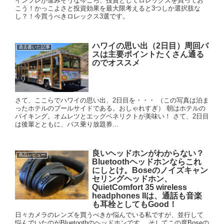
インフレが進みそうな今ころ、投資としてロレックスを買ってお
こう！かっこよさと投資効果を最大限考えると3つしか選択肢な
し？！今買うべきロレックス3選です。
ハワイの思い出（2日目）周回バ
過去書いた記事
スは主要ポイントたくさん通る
のでオススメ
さて、ここらでハワイの思い出、2日目を・・・ （この写真は泊ま
ったホテルのプールサイドである。おしゃれすぎ） 朝はホテルの
バイキング。オムレツとエッグベネリクトが美味い！ さて、2日目
は後輩とともに、バス乗り放題券...
良いヘッドホンがわからない？
商品レビュー
Bluetoothヘッドホンならこれ
にしとけ。Boseのノイズキャン
セリングヘッドホン、
QuietComfort 35 wireless
headphones IIは、通話も音楽
も耳栓としてもGood！
日々カメラのレンズを買うべきか悩んでいる私ですが、並行して
悩んでいたのがBluetoothのヘッドホンです。 そしてこの度Boseの