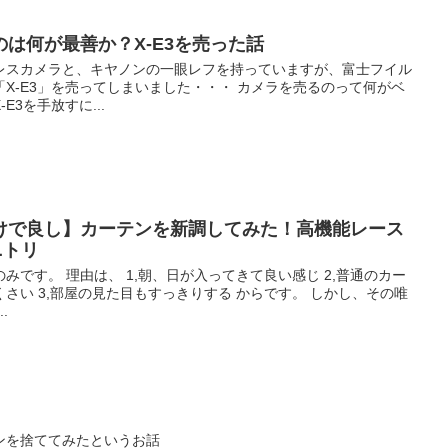
は何が最善か？X-E3を売った話
レスカメラと、キヤノンの一眼レフを持っていますが、富士フイル
X-E3」を売ってしまいました・・・ カメラを売るのって何がベ
3を手放すに...
けで良し】カーテンを新調してみた！高機能レース
ニトリ
みです。 理由は、 1,朝、日が入ってきて良い感じ 2,普通のカー
さい 3,部屋の見た目もすっきりする からです。 しかし、その唯
.
ンを捨ててみたというお話