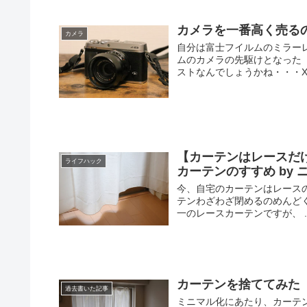
カメラを一番高く売るの
カメラ
自分は富士フイルムのミラー
ムのカメラの先駆けとなった「
ストなんでしょうかね・・・X-E
【カーテンはレースだ
ライフハック
カーテンのすすめ by 
今、自宅のカーテンはレースの
テンわざわざ閉めるのめんどく
一のレースカーテンですが、 ..
カーテンを捨ててみた
過去書いた記事
ミニマル化にあたり、カーテ