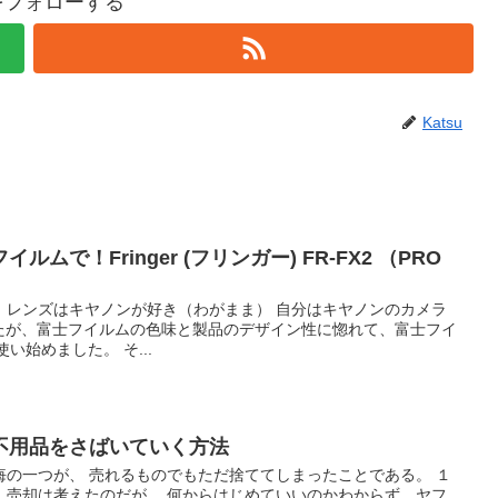
uをフォローする
Katsu
ムで！Fringer (フリンガー) FR-FX2 （PRO
。レンズはキヤノンが好き（わがまま） 自分はキヤノンのカメラ
したが、富士フイルムの色味と製品のデザイン性に惚れて、富士フイ
い始めました。 そ...
不用品をさばいていく方法
悔の一つが、 売れるものでもただ捨ててしまったことである。 １
、売却は考えたのだが、 何からはじめていいのかわからず、ヤフ