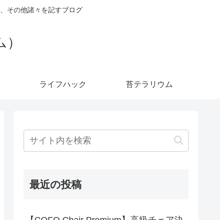
、その他諸々を記すブログ
ダム）
ライフハック
苔テラリウム
最近の投稿
【COFO Chair Premium】高級チェア決