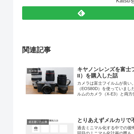
Kats
関連記事
キヤノンレンズを富士フイル
カメラ
II）を購入した話
カメラは富士フイルムが良い
（EOS80D）を使っていま
ルムのカメラ（X-E3）と両方使
とりあえずメルカリで
過去書いた記事
過去ミニマル化する中での後
回目のミニマル化計画の際も