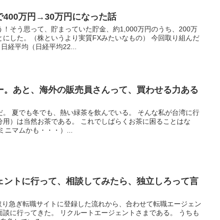
で400万円→30万円になった話
！そう思って、貯まっていた貯金、約1,000万円のうち、200万
とにした。（株というより実質FXみたいなもの） 今回取り組んだ
日経平均（日経平均22...
ー。あと、海外の販売員さんって、買わせる力ある
だ。 夏でも冬でも、熱い緑茶を飲んでいる。 そんな私が台湾に行
分用）は当然お茶である。 これでしばらくお茶に困ることはな
ニマムかも・・・）...
ェントに行って、相談してみたら、独立しろって言
、取り急ぎ転職サイトに登録した流れから、合わせて転職エージェン
面談に行ってきた。 リクルートエージェントさまである。 うちも