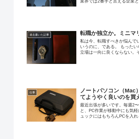
業界では2番手と言える企業と自
転職か独立か。ミニマ
過去書いた記事
私は今、転職すべきか悩んで
いうのに、である。 もった
立場は一向に良くならない。それ
ノートパソコン（Mac
仕事
てようやく良いのを買えた話
最近出張が多いです。毎週2〜
と、PC作業が移動中にも気
ュックにはもちろんPCを入れる