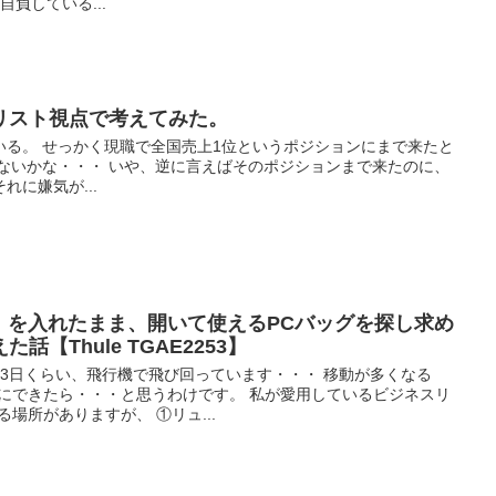
負している...
リスト視点で考えてみた。
いる。 せっかく現職で全国売上1位というポジションにまで来たと
いないかな・・・ いや、逆に言えばそのポジションまで来たのに、
に嫌気が...
）を入れたまま、開いて使えるPCバッグを探し求め
【Thule TGAE2253】
3日くらい、飛行機で飛び回っています・・・ 移動が多くなる
軽にできたら・・・と思うわけです。 私が愛用しているビジネスリ
場所がありますが、 ①リュ...