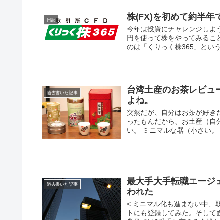
株(FX)を初めて約半年
日記
今年は投資にチャレンジしよう
円を使って株をやってみるこ
のは「くりっく株365」という
台湾土産のお茶レビュ
過去書いた記事
よね。
突然だが、自分はお茶が好き
ったもんだから、お土産（自
い。 ミニマルな器（小さい。ミ
最大手大手転職エージ
過去書いた記事
われた
< ミニマル化も進まない中
トにも登録してみた。そして