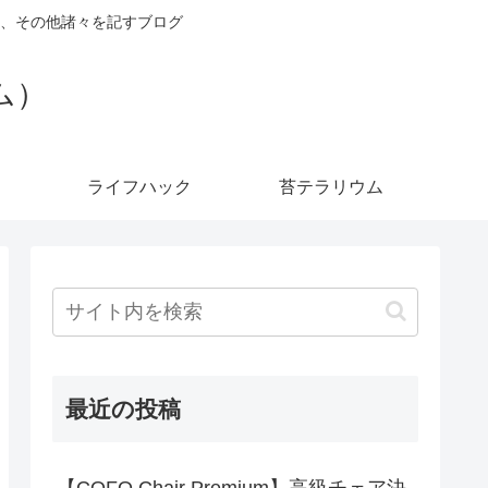
、その他諸々を記すブログ
ダム）
ライフハック
苔テラリウム
最近の投稿
【COFO Chair Premium】高級チェア決