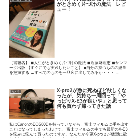
がときめく片づけの魔法 レビ
ュー！
【書籍名】 ◼︎人生がときめく片づけの魔法 ◼︎近藤麻理恵 ◼︎サンマ
ーク出版 【すぐにでも実践したいこと】 ■自分の持つものの総量
を把握する →すべてのものを一旦床に出してみるか・・・ ...
X-pro2が急に死ぬほど欲しくな
カメラ
ったが、気持ち一周回って「や
っぱりX-E3が良いや」と思って
何も買わず帰ってきた話
私はCanonのEOS80Dを持っていながら、富士フィルムに手を出す
ことになってしまったわけで、 富士フィルムの中でも最新のX-E3
を悩みに悩んで買ったのですが、なんだか今更X-pro２が猛烈に欲