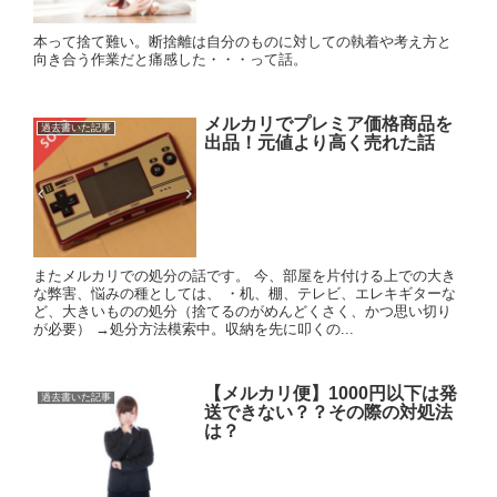
本って捨て難い。断捨離は自分のものに対しての執着や考え方と
向き合う作業だと痛感した・・・って話。
メルカリでプレミア価格商品を
過去書いた記事
出品！元値より高く売れた話
またメルカリでの処分の話です。 今、部屋を片付ける上での大き
な弊害、悩みの種としては、 ・机、棚、テレビ、エレキギターな
ど、大きいものの処分（捨てるのがめんどくさく、かつ思い切り
が必要） →処分方法模索中。収納を先に叩くの...
【メルカリ便】1000円以下は発
過去書いた記事
送できない？？その際の対処法
は？