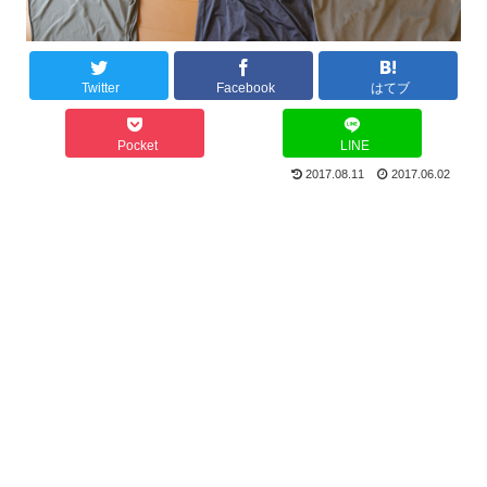
Twitter
Facebook
はてブ
Pocket
LINE
2017.08.11
2017.06.02