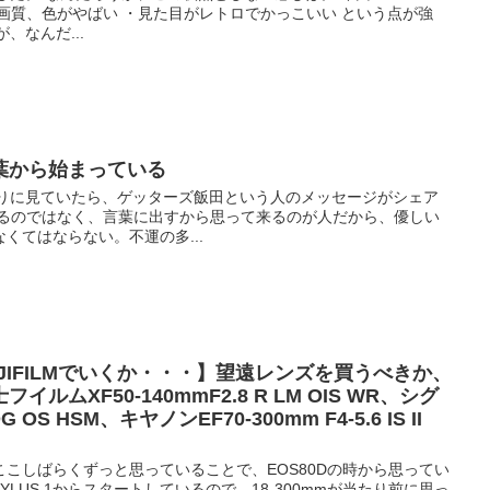
画質、色がやばい ・見た目がレトロでかっこいい という点が強
、なんだ...
葉から始まっている
ぶりに見ていたら、ゲッターズ飯田という人のメッセージがシェア
出るのではなく、言葉に出すから思って来るのが人だから、優しい
くてはならない。不運の多...
JIFILMでいくか・・・】望遠レンズを買うべきか、
ムXF50-140mmF2.8 R LM OIS WR、シグ
DG OS HSM、キヤノンEF70-300mm F4-5.6 IS II
こしばらくずっと思っていることで、EOS80Dの時から思ってい
YLUS 1からスタートしているので、18-300mmが当たり前に思っ