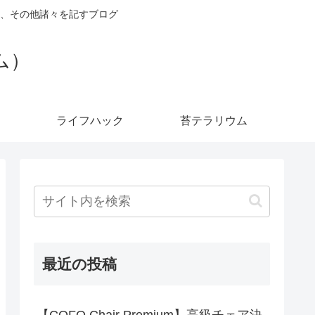
、その他諸々を記すブログ
ダム）
ライフハック
苔テラリウム
最近の投稿
【COFO Chair Premium】高級チェア決