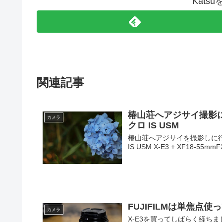
Kats
関連記事
椿山荘へアジサイ撮影に行って
カメラ
クロ IS USM
椿山荘へアジサイを撮影しに行ってき
IS USM X-E3 + XF18-55mmF2.
FUJIFILMは単焦点使
カメラ
X-E3を買ってしばらく経ちま