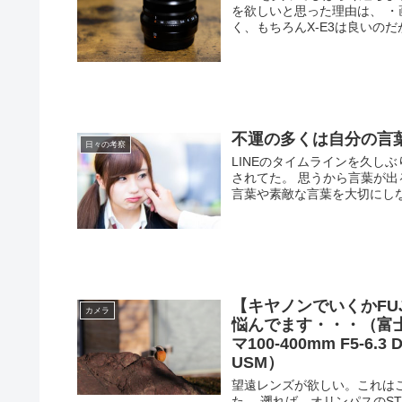
を欲しいと思った理由は、 ・
く、もちろんX-E3は良いのだが
不運の多くは自分の言
日々の考察
LINEのタイムラインを久し
されてた。 思うから言葉が
言葉や素敵な言葉を大切にしな
【キヤノンでいくかFU
カメラ
悩んでます・・・（富士フイル
マ100-400mm F5-6.3 
USM）
望遠レンズが欲しい。これはこ
た。 遡れば、オリンパスのST