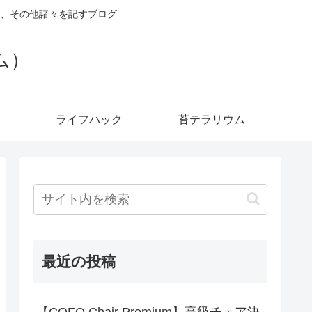
、その他諸々を記すブログ
ダム）
ライフハック
苔テラリウム
最近の投稿
【COFO Chair Premium】高級チェア決