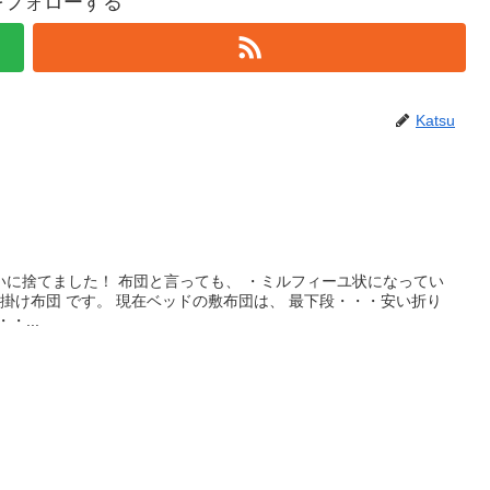
uをフォローする
Katsu
いに捨てました！ 布団と言っても、 ・ミルフィーユ状になってい
い掛け布団 です。 現在ベッドの敷布団は、 最下段・・・安い折り
・...