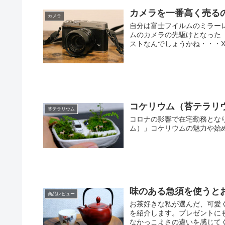
カメラを一番高く売るの
カメラ
自分は富士フイルムのミラー
ムのカメラの先駆けとなった「
ストなんでしょうかね・・・X-E
コケリウム（苔テラリ
苔テラリウム
コロナの影響で在宅勤務とな
ム）」コケリウムの魅力や始
味のある急須を使うと
商品レビュー
お茶好きな私が選んだ、可愛
を紹介します。プレゼントに
なかっこよさの違いを感じて