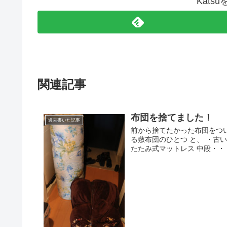
Kats
関連記事
布団を捨てました！
過去書いた記事
前から捨てたかった布団をつ
る敷布団のひとつ と、 ・古
たたみ式マットレス 中段・・・