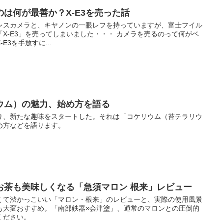
は何が最善か？X-E3を売った話
レスカメラと、キヤノンの一眼レフを持っていますが、富士フイル
X-E3」を売ってしまいました・・・ カメラを売るのって何がベ
3を手放すに...
ウム）の魅力、始め方を語る
り、新たな趣味をスタートした。それは「コケリウム（苔テラリウ
め方などを語ります。
お茶も美味しくなる「急須マロン 根来」レビュー
くて渋かっこいい「マロン・根来」のレビューと、実際の使用風景
も大変おすすめ。「南部鉄器×会津塗」、通常のマロンとの圧倒的
ください。