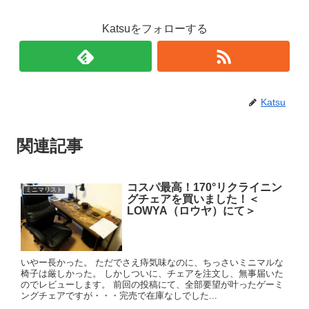
Katsuをフォローする
Katsu
関連記事
コスパ最高！170°リクライニン
ミニマリスト
グチェアを買いました！＜
LOWYA（ロウヤ）にて＞
いやー長かった。 ただでさえ痔気味なのに、ちっさいミニマルな
椅子は厳しかった。 しかしついに、チェアを注文し、無事届いた
のでレビューします。 前回の投稿にて、全部要望が叶ったゲーミ
ングチェアですが・・・完売で在庫なしでした...