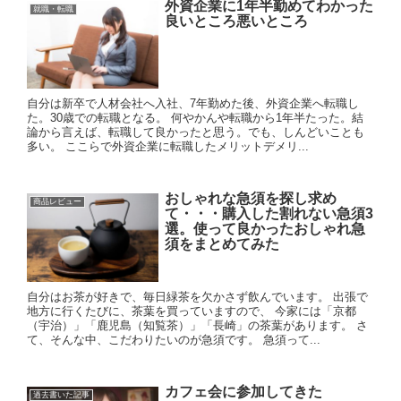
外資企業に1年半勤めてわかった
就職・転職
良いところ悪いところ
自分は新卒で人材会社へ入社、7年勤めた後、外資企業へ転職し
た。30歳での転職となる。 何やかんや転職から1年半たった。結
論から言えば、転職して良かったと思う。でも、しんどいことも
多い。 ここらで外資企業に転職したメリットデメリ...
おしゃれな急須を探し求め
商品レビュー
て・・・購入した割れない急須3
選。使って良かったおしゃれ急
須をまとめてみた
自分はお茶が好きで、毎日緑茶を欠かさず飲んでいます。 出張で
地方に行くたびに、茶葉を買っていますので、 今家には「京都
（宇治）」「鹿児島（知覧茶）」「長崎」の茶葉があります。 さ
て、そんな中、こだわりたいのが急須です。 急須って...
カフェ会に参加してきた
過去書いた記事