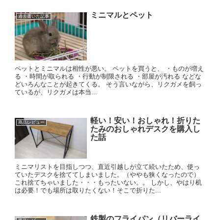
ミニマルとペット
過去書いた記事
ペットとミニマルは相性が悪い。 ペットを買うと、 ・ものが増え
る ・時間が取られる ・行動が制限される ・部屋が汚れる などな
どいろんなことが起きてくる。 そう言いながら、リクガメを飼っ
ているが、リクガメは本当...
軽い！安い！おしゃれ！折りた
商品レビュー
たみのおしゃれデスクを購入し
た話
ミニマリストを目指しつつ、直近引越しが立て続いたため、使っ
ていたデスクを捨ててしまいました。（ややも狭くなったので）
これ捨てちゃいました・・・もったいない。。 しかし、やはり机
は必要！でも場所は取りたくない！そこで折りた...
鉄製のフライパン（リバーライ