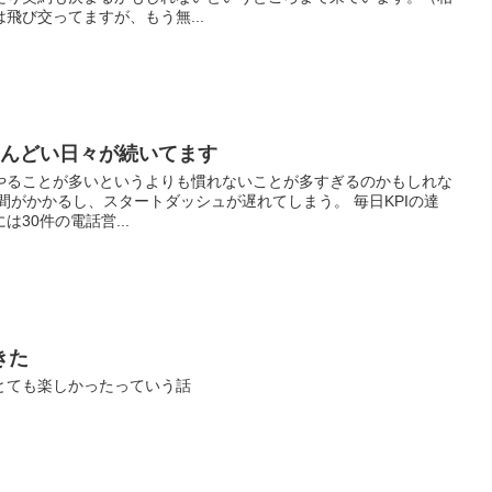
飛び交ってますが、もう無...
しんどい日々が続いてます
やることが多いというよりも慣れないことが多すぎるのかもしれな
間がかかるし、スタートダッシュが遅れてしまう。 毎日KPIの達
30件の電話営...
きた
とても楽しかったっていう話