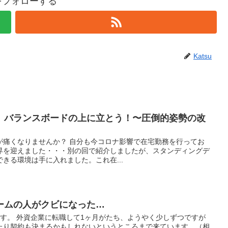
uをフォローする
Katsu
、バランスボードの上に立とう！〜圧倒的姿勢の改
が痛くなりませんか？ 自分も今コロナ影響で在宅勤務を行ってお
界を迎えました・・・別の回で紹介しましたが、スタンディングデ
きる環境は手に入れました。これ在...
ームの人がクビになった…
uです。 外資企業に転職して1ヶ月がたち、ようやく少しずつですが
たり契約も決まるかもしれないというところまで来ています。（相