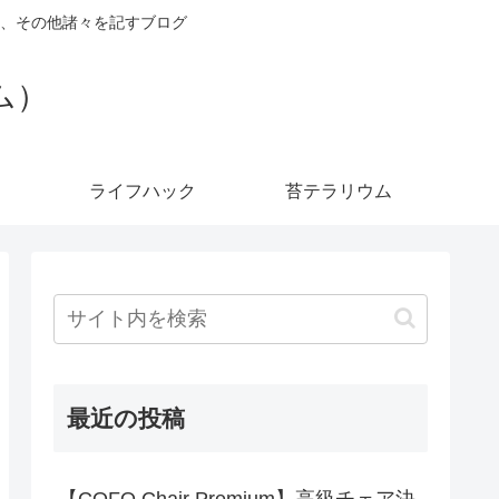
、その他諸々を記すブログ
ダム）
ライフハック
苔テラリウム
最近の投稿
【COFO Chair Premium】高級チェア決