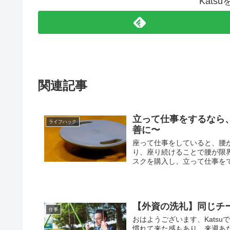
Kats
関連記事
立って仕事をするなら
ライフハック
善に〜
座って仕事をしていると、腰
り、座り続けることで腰が限
スクを購入し、立って仕事をで
【外資の洗礼】同じチ
仕事
おはようございます、Kats
慣れて来た感もあり、来週あ