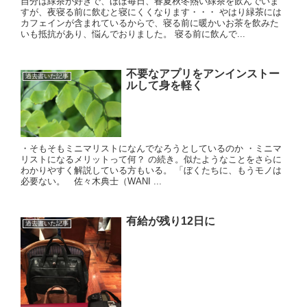
自分は緑茶が好きで、ほぼ毎日、春夏秋冬熱い緑茶を飲んでいま
すが、夜寝る前に飲むと寝にくくなります・・・ やはり緑茶には
カフェインが含まれているからで、寝る前に暖かいお茶を飲みた
いも抵抗があり、悩んでおりました。 寝る前に飲んで...
不要なアプリをアンインストー
過去書いた記事
ルして身を軽く
・そもそもミニマリストになんでなろうとしているのか ・ミニマ
リストになるメリットって何？ の続き。似たようなことをさらに
わかりやすく解説している方もいる。 「ぼくたちに、もうモノは
必要ない。 佐々木典士（WANI ...
有給が残り12日に
過去書いた記事