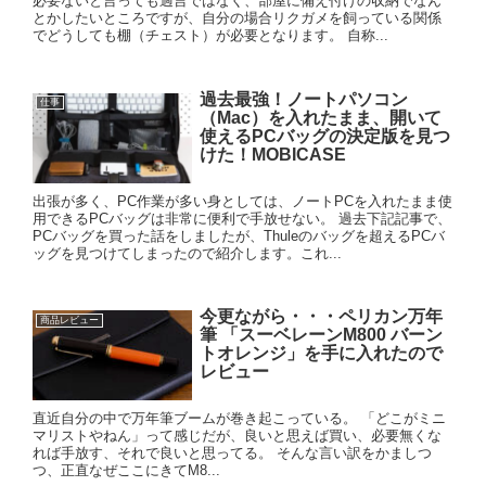
必要ないと言っても過言ではなく、部屋に備え付けの収納でなん
とかしたいところですが、自分の場合リクガメを飼っている関係
でどうしても棚（チェスト）が必要となります。 自称...
過去最強！ノートパソコン
仕事
（Mac）を入れたまま、開いて
使えるPCバッグの決定版を見つ
けた！MOBICASE
出張が多く、PC作業が多い身としては、ノートPCを入れたまま使
用できるPCバッグは非常に便利で手放せない。 過去下記記事で、
PCバッグを買った話をしましたが、Thuleのバッグを超えるPCバ
ッグを見つけてしまったので紹介します。これ...
今更ながら・・・ペリカン万年
商品レビュー
筆 「スーベレーンM800 バーン
トオレンジ」を手に入れたので
レビュー
直近自分の中で万年筆ブームが巻き起こっている。 「どこがミニ
マリストやねん」って感じだが、良いと思えば買い、必要無くな
れば手放す、それで良いと思ってる。 そんな言い訳をかましつ
つ、正直なぜここにきてM8...