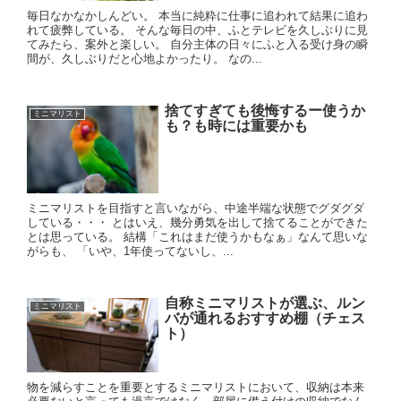
毎日なかなかしんどい。 本当に純粋に仕事に追われて結果に追わ
れて疲弊している。 そんな毎日の中、ふとテレビを久しぶりに見
てみたら、案外と楽しい。 自分主体の日々にふと入る受け身の瞬
間が、久しぶりだと心地よかったり。 なの...
捨てすぎても後悔するー使うか
ミニマリスト
も？も時には重要かも
ミニマリストを目指すと言いながら、中途半端な状態でグダグダ
している・・・ とはいえ、幾分勇気を出して捨てることができた
とは思っている。 結構「これはまだ使うかもなぁ」なんて思いな
がらも、 「いや、1年使ってないし、...
自称ミニマリストが選ぶ、ルン
ミニマリスト
バが通れるおすすめ棚（チェス
ト）
物を減らすことを重要とするミニマリストにおいて、収納は本来