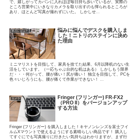
で、嬉しがってカバンに入れほぼ毎日持ち歩いているが、実際の
ところ営業中にいきなりカメラを取り出すのも憚られるところが
あり、ほとんど写真が撮れずにいた。 しかしせ...
悩みに悩んでデスクを購入しま
商品レビュー
した！ニトリのステインに決め
た理由
ミニマリストを目指して、家具を捨てた結果、6月以降机のない生
活をしています。（一応ちゃぶ台的な机はある） しかしもう限界
だ・・・何がって、腰が痛い！尻が痛い！ 独立を目指して、PCを
色々いじろうにも、腰が痛くて作業ができない！ ...
Fringer (フリンガー) FR-FX2
カメラ
（PRO II）をバージョンアップ
する方法
Fringer (フリンガー) を購入しました！キヤノンレンズを富士フイ
ルムXマウントで使えるようにする素晴らしい商品です！ 購入し
てすぐにでも写真撮りに行きたい気持ちはわかりますが、まず行