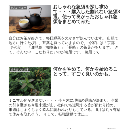
おしゃれな急須を探し求め
商品レビュー
て・・・購入した割れない急須3
選。使って良かったおしゃれ急
須をまとめてみた
自分はお茶が好きで、毎日緑茶を欠かさず飲んでいます。 出張で
地方に行くたびに、茶葉を買っていますので、 今家には「京都
（宇治）」「鹿児島（知覧茶）」「長崎」の茶葉があります。 さ
て、そんな中、こだわりたいのが急須です。 急須って...
何かをやめて、何かを始めるこ
過去書いた記事
とって、すごく良いのかも。
ミニマル化が進まない・・・ 今月末に現職の退職が決まり、企業
の引き継ぎも今週来週が山、社内でも退職する旨が伝わり始め、
来週はちょくちょく飲みに誘われたりもしている。 6月は丸々有給
で休みも取れそう。 そして、転職活動で休止...