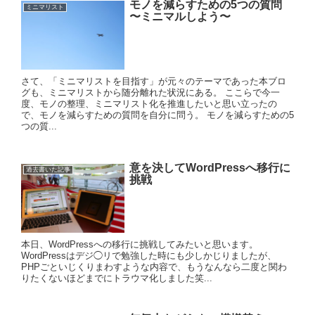
モノを減らすための5つの質問
ミニマリスト
〜ミニマルしよう〜
さて、「ミニマリストを目指す」が元々のテーマであった本ブロ
グも、ミニマリストから随分離れた状況にある。 ここらで今一
度、モノの整理、ミニマリスト化を推進したいと思い立ったの
で、モノを減らすための質問を自分に問う。 モノを減らすための5
つの質...
意を決してWordPressへ移行に
過去書いた記事
挑戦
本日、WordPressへの移行に挑戦してみたいと思います。
WordPressはデジ◯リで勉強した時にも少しかじりましたが、
PHPごといじくりまわすような内容で、もうなんなら二度と関わ
りたくないほどまでにトラウマ化しました笑...