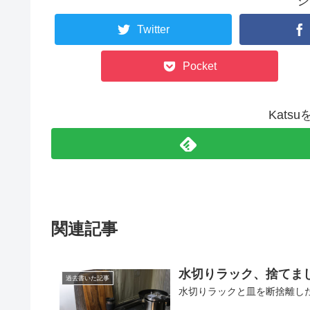
シ
Twitter
Pocket
Kats
関連記事
水切りラック、捨てま
過去書いた記事
水切りラックと皿を断捨離し