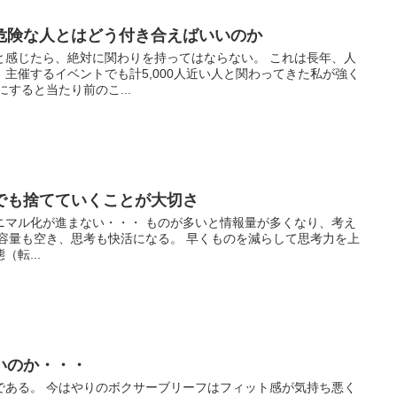
危険な人とはどう付き合えばいいのか
と感じたら、絶対に関わりを持ってはならない。 これは長年、人
主催するイベントでも計5,000人近い人と関わってきた私が強く
すると当たり前のこ...
でも捨てていくことが大切さ
ニマル化が進まない・・・ ものが多いと情報量が多くなり、考え
、容量も空き、思考も快活になる。 早くものを減らして思考力を上
転...
いのか・・・
である。 今はやりのボクサーブリーフはフィット感が気持ち悪く