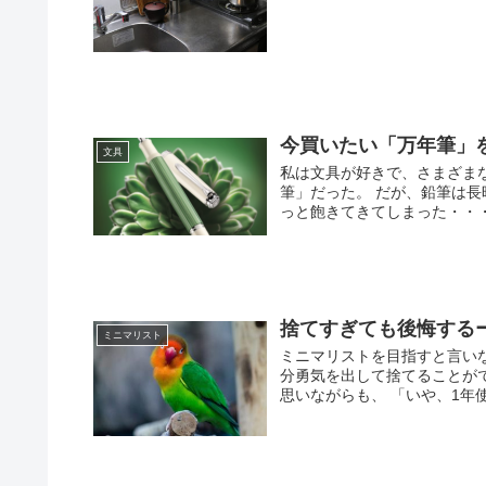
今買いたい「万年筆」
文具
私は文具が好きで、さまざま
筆」だった。 だが、鉛筆は
っと飽きてきてしまった・・・ 
捨てすぎても後悔する
ミニマリスト
ミニマリストを目指すと言い
分勇気を出して捨てることが
思いながらも、 「いや、1年使