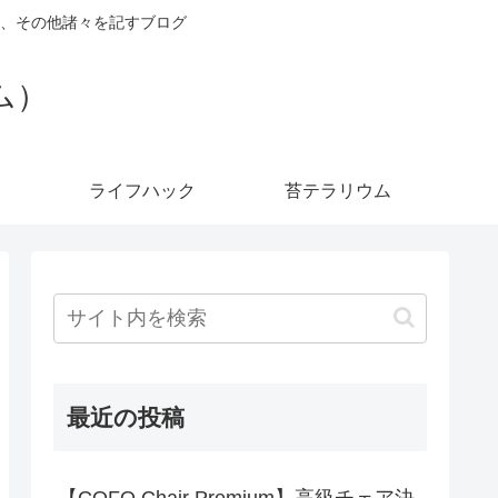
、その他諸々を記すブログ
ダム）
ライフハック
苔テラリウム
最近の投稿
【COFO Chair Premium】高級チェア決