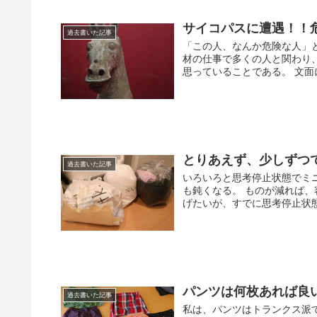
サイコパスに遭遇！！
過去書いた記事
「この人、なんか危険な人」
材の仕事で多くの人と関わり、
思っていることである。 文面に
とりあえず、少しずつ
過去書いた記事
いろいろと思考停止状態でミ
も鈍くなる。 ものが減れば
げたいが、すでに思考停止状態（
パンツは何枚あれば良
過去書いた記事
私は、パンツはトランクス派