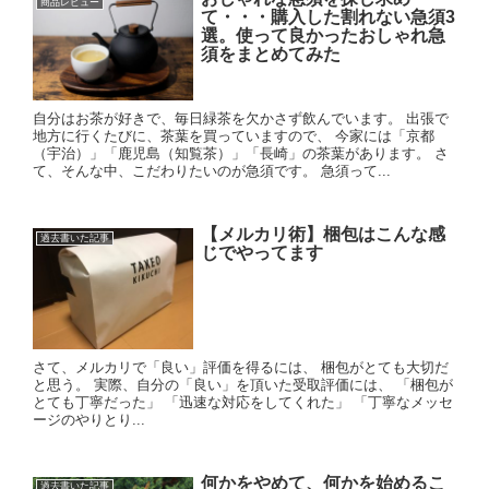
商品レビュー
て・・・購入した割れない急須3
選。使って良かったおしゃれ急
須をまとめてみた
自分はお茶が好きで、毎日緑茶を欠かさず飲んでいます。 出張で
地方に行くたびに、茶葉を買っていますので、 今家には「京都
（宇治）」「鹿児島（知覧茶）」「長崎」の茶葉があります。 さ
て、そんな中、こだわりたいのが急須です。 急須って...
【メルカリ術】梱包はこんな感
過去書いた記事
じでやってます
さて、メルカリで「良い」評価を得るには、 梱包がとても大切だ
と思う。 実際、自分の「良い」を頂いた受取評価には、 「梱包が
とても丁寧だった」 「迅速な対応をしてくれた」 「丁寧なメッセ
ージのやりとり...
何かをやめて、何かを始めるこ
過去書いた記事