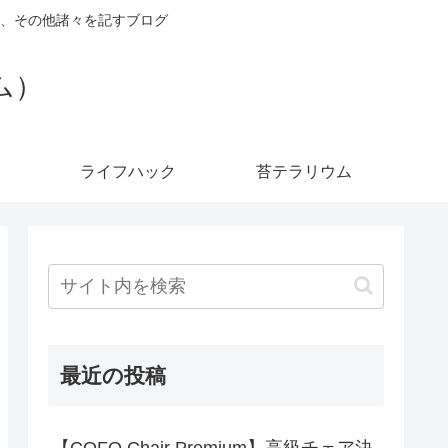
、その他諸々を記すブログ
ダム）
ライフハック
苔テラリウム
最近の投稿
【COFO Chair Premium】高級チェア決