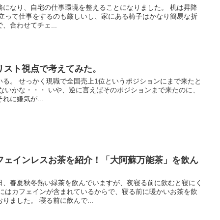
務になり、自宅の仕事環境を整えることになりました。 机は昇降
と立って仕事をするのも厳しいし、家にある椅子はかなり簡易な折
、合わせてチェ...
リスト視点で考えてみた。
いる。 せっかく現職で全国売上1位というポジションにまで来たと
いないかな・・・ いや、逆に言えばそのポジションまで来たのに、
に嫌気が...
フェインレスお茶を紹介！「大阿蘇万能茶」を飲ん
日、春夏秋冬熱い緑茶を飲んでいますが、夜寝る前に飲むと寝にく
茶にはカフェインが含まれているからで、寝る前に暖かいお茶を飲
りました。 寝る前に飲んで...