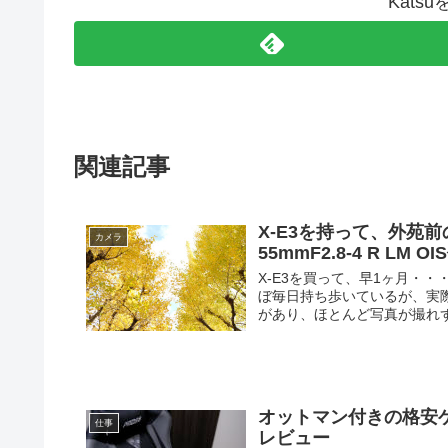
Kats
関連記事
X-E3を持って、外苑前
カメラ
55mmF2.8-4 R LM O
X-E3を買って、早1ヶ月・
ぼ毎日持ち歩いているが、実
があり、ほとんど写真が撮れずに
オットマン付きの格安ゲ
仕事
レビュー