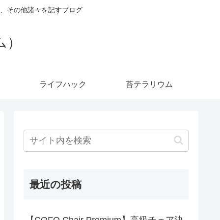
、その他諸々を記すブログ
ダム）
ライフハック
苔テラリウム
最近の投稿
【COFO Chair Premium】高級チェア決