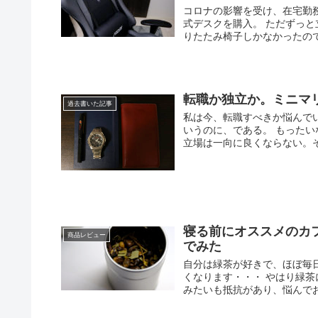
コロナの影響を受け、在宅勤
式デスクを購入。 ただずっ
りたたみ椅子しかなかったので
転職か独立か。ミニマ
過去書いた記事
私は今、転職すべきか悩んで
いうのに、である。 もった
立場は一向に良くならない。それ
寝る前にオススメのカ
商品レビュー
でみた
自分は緑茶が好きで、ほぼ毎
くなります・・・ やはり緑
みたいも抵抗があり、悩んでお