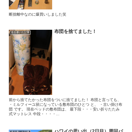
断捨離中なのに爆買いしました笑
布団を捨てました！
過去書いた記事
前から捨てたかった布団をついに捨てました！ 布団と言っても、
・ミルフィーユ状になっている敷布団のひとつ と、 ・古い掛け布
団 です。 現在ベッドの敷布団は、 最下段・・・安い折りたたみ
式マットレス 中段・・・・...
ハワイの思い出（2日目）周回バ