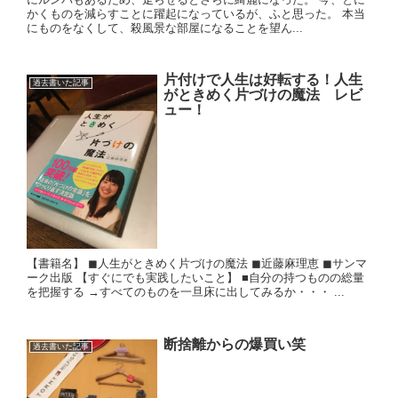
かくものを減らすことに躍起になっているが、ふと思った。 本当
にものをなくして、殺風景な部屋になることを望ん...
片付けで人生は好転する！人生
過去書いた記事
がときめく片づけの魔法 レビ
ュー！
【書籍名】 ◼︎人生がときめく片づけの魔法 ◼︎近藤麻理恵 ◼︎サンマ
ーク出版 【すぐにでも実践したいこと】 ■自分の持つものの総量
を把握する →すべてのものを一旦床に出してみるか・・・ ...
断捨離からの爆買い笑
過去書いた記事