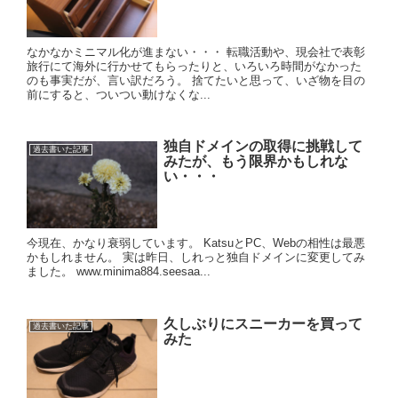
なかなかミニマル化が進まない・・・ 転職活動や、現会社で表彰
旅行にて海外に行かせてもらったりと、いろいろ時間がなかった
のも事実だが、言い訳だろう。 捨てたいと思って、いざ物を目の
前にすると、ついつい動けなくな...
独自ドメインの取得に挑戦して
過去書いた記事
みたが、もう限界かもしれな
い・・・
今現在、かなり衰弱しています。 KatsuとPC、Webの相性は最悪
かもしれません。 実は昨日、しれっと独自ドメインに変更してみ
ました。 www.minima884.seesaa...
久しぶりにスニーカーを買って
過去書いた記事
みた