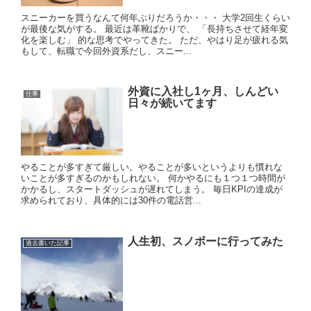
スニーカーを買うなんて何年ぶりだろうか・・・ 大学2回生くらい
が最後な気がする。 最近は革靴ばかりで、 「長持ちさせて経年変
化を楽しむ」 的な思考でやってきた。 ただ、やはり足が疲れる気
もして、転職で今回外資系だし、スニー...
外資に入社し1ヶ月、しんどい
仕事
日々が続いてます
やることが多すぎて厳しい。やることが多いというよりも慣れな
いことが多すぎるのかもしれない。 何かやるにも１つ１つ時間が
かかるし、スタートダッシュが遅れてしまう。 毎日KPIの達成が
求められており、具体的には30件の電話営...
人生初、スノボーに行ってみた
過去書いた記事