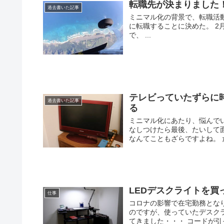
転職先が決まりました
過去書いた記事
ミニマル化の背景で、転職活動
に転職することに決めた。 2
で、 ...
テレビっていたずらに
過去書いた記事
る
ミニマル化にあたり、悩んで
なしつけたら最後、たいして面
なんてこともざらですよね。 た
LEDデスクライトを
仕事
コロナの影響で在宅勤務とな
のですが、使っていたデスク
てきました・・・ コードが引っ