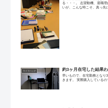
る・・・。 志望動機、退職理
いが、こんな時こそ、真っ先に
約3ヶ月在宅した結果
ライフハック
早いもので、在宅勤務となり
きます。 実際購入している