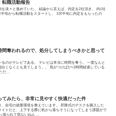
！転職活動報告
を淡々と進めていた。 結論から言えば、内定を2社頂き、 内1社
月中旬から転職活動をスタートし、 3月中旬に内定をもらったの
時間奪われるので、処分してしまうべきかと思って
いるのがテレビである。 テレビは本当に時間を奪う。 一度なんと
白くなくとも見てしまう。。 気がつけば1〜2時間経過している
だ...
買ってみたら、非常に見やすく快適だった件
り、自宅の就業環境を整えています。 昇降式のデスクを購入した
ライトだと、上下する際に机から落ちそうになってしまう課題がで
張られて危ないねん ...