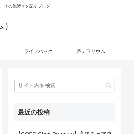
、その他諸々を記すブログ
ダム）
ライフハック
苔テラリウム
最近の投稿
【COFO Chair Premium】高級チェア決