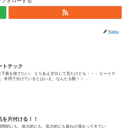
uをフォローする
Katsu
ートテック
次は下着を捨てたい。 とりあえず出して見たけども・・・ ヒートテ
、冬用で分けているとはいえ、なんたる数！！ ...
机を片付ける！！
時間的にも、体力的にも、気力的にも疲れが溜まってきてい