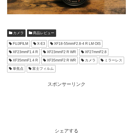
カメラ
商品レビュー
FUJIFILM
X-E3
XF18-55mmF2.8-4 R LM OIS
XF23mmF1.4 R
XF23mmF2 R WR
XF27mmF2.8
XF35mmF1.4 R
XF35mmF2 R WR
カメラ
ミラーレス
単焦点
富士フィルム
スポンサーリンク
シェアする