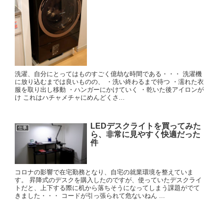
洗濯、自分にとってはものすごく億劫な時間である・・・ 洗濯機
に放り込むまでは良いものの、 ・洗い終わるまで待つ ・濡れた衣
服を取り出し移動 ・ハンガーにかけていく ・乾いた後アイロンが
け これはハチャメチャにめんどくさ...
LEDデスクライトを買ってみた
仕事
ら、非常に見やすく快適だった
件
コロナの影響で在宅勤務となり、自宅の就業環境を整えていま
す。 昇降式のデスクを購入したのですが、使っていたデスクライ
トだと、上下する際に机から落ちそうになってしまう課題がでて
きました・・・ コードが引っ張られて危ないねん ...