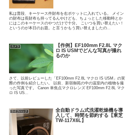
私は普段、キーケース件財布を右ポケットに入れている。 メイン
の財布は長財布も持ってるんやけども、ちょっとした移動時とか
にはこのキーケースのやつだけで十分。 こいつを買い替えたい！
というのが本日のお題。と言うかもう買い替えましたの...
【作例】EF100mm F2.8L マク
カメラ
ロ IS USMでどんな写真が撮れ
るのか
さて、以前レビューした「EF100mm F2.8L マクロ IS USM」の実
際の作例を紹介したい。 以前、新宿御苑の中の温室内の植物を撮
った写真です。 Canon 単焦点マクロレンズ EF100mm F2.8L マク
ロ IS US...
全自動ドラム式洗濯乾燥機を導
ライフハック
入して、時間を節約する【東芝
TW-117X6L】